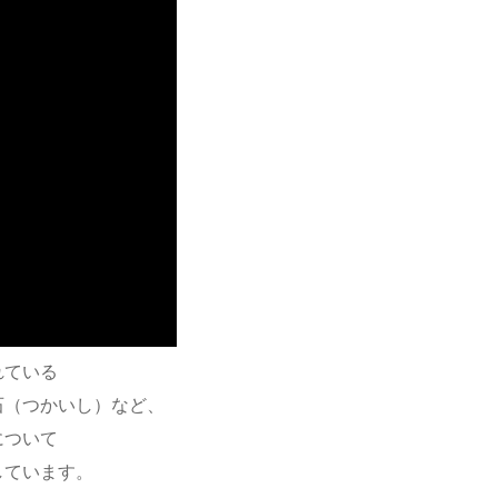
れている
石（つかいし）など、
について
しています。