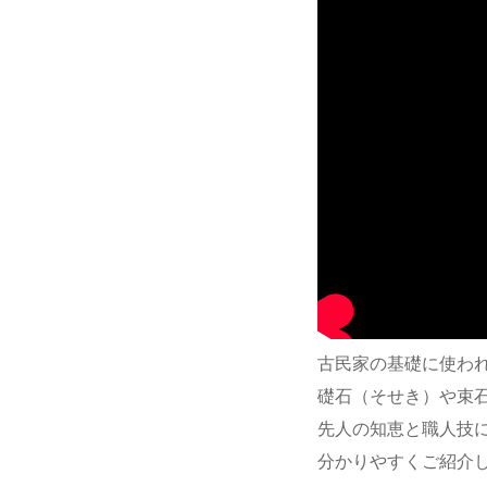
古民家の基礎に使わ
礎石（そせき）や束
先人の知恵と職人技
分かりやすくご紹介