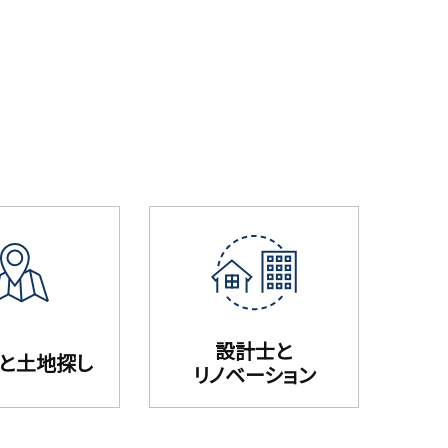
設計士と
と⼟地探し
リノベーション