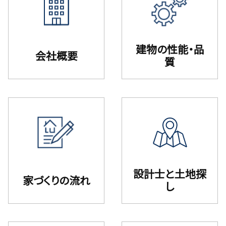
建物の性能・品
会社概要
質
設計⼠と⼟地探
家づくりの流れ
し