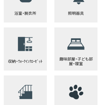
浴室・脱衣所
照明器具
趣味部屋・子ども部
収納・ｳｫｰｸｲﾝｸﾛｰｾﾞｯﾄ
屋・寝室