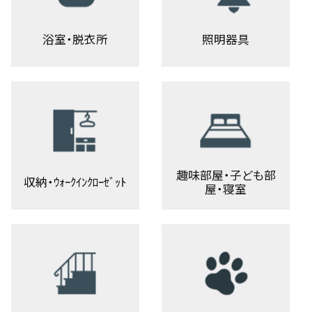
浴室・脱衣所
照明器具
趣味部屋・子ども部
収納・ｳｫｰｸｲﾝｸﾛｰｾﾞｯﾄ
屋・寝室