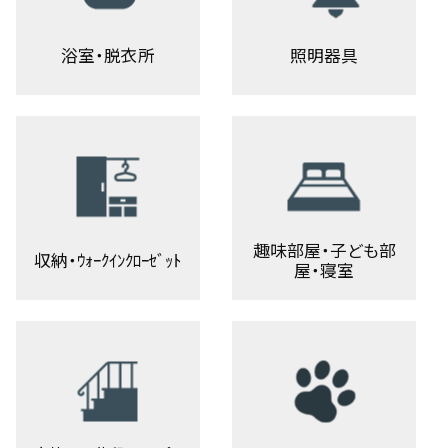
浴室・脱衣所
照明器具
趣味部屋・子ども部
収納・ｳｫｰｸｲﾝｸﾛｰｾﾞｯﾄ
屋・寝室