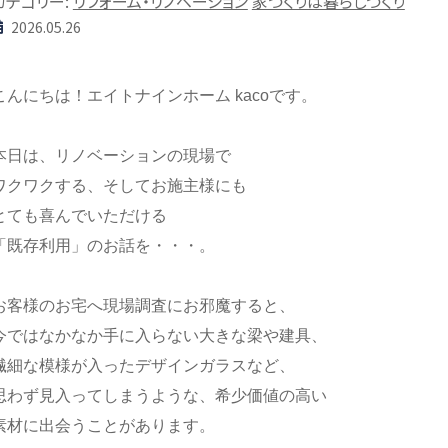
カテゴリー:
リフォーム・リノベーション
家づくりは暮らしづくり
2026.05.26
こんにちは！
エイトナインホーム
kacoです。
本日は、
リノベーションの現場で
ワクワクする、
そしてお施主様にも
とても喜んでいただける
「既存利用」のお話を・・・。
お客様のお宅へ現場調査にお邪魔すると、
今ではなかなか手に入らない大きな梁や建具、
繊細な模様が入ったデザインガラスなど、
思わず見入ってしまうような、
希少価値の高い
素材に出会うことがあります。