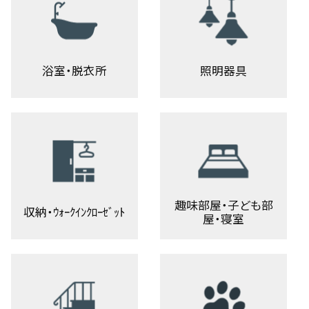
浴室・脱衣所
照明器具
趣味部屋・子ども部
収納・ｳｫｰｸｲﾝｸﾛｰｾﾞｯﾄ
屋・寝室