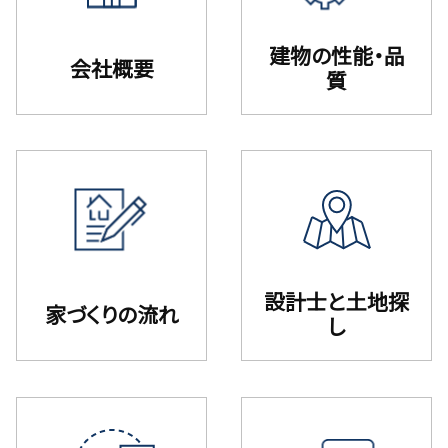
建物の性能・品
会社概要
質
設計⼠と⼟地探
家づくりの流れ
し