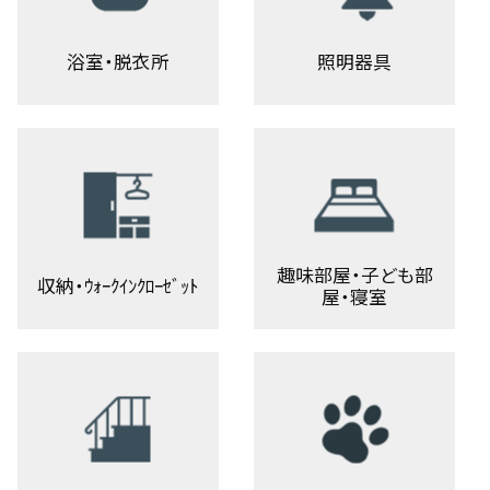
浴室・脱衣所
照明器具
趣味部屋・子ども部
収納・ｳｫｰｸｲﾝｸﾛｰｾﾞｯﾄ
屋・寝室