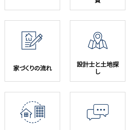
設計⼠と⼟地探
家づくりの流れ
し