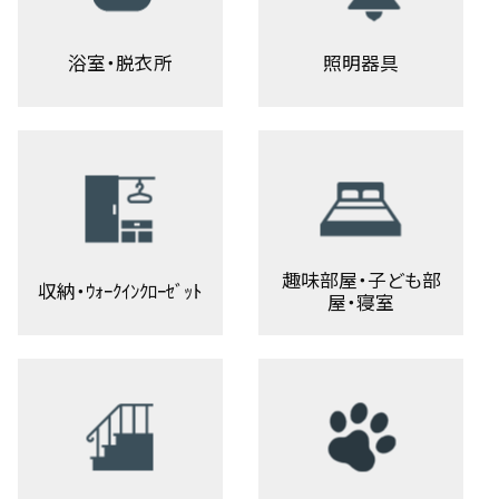
浴室・脱衣所
照明器具
趣味部屋・子ども部
収納・ｳｫｰｸｲﾝｸﾛｰｾﾞｯﾄ
屋・寝室